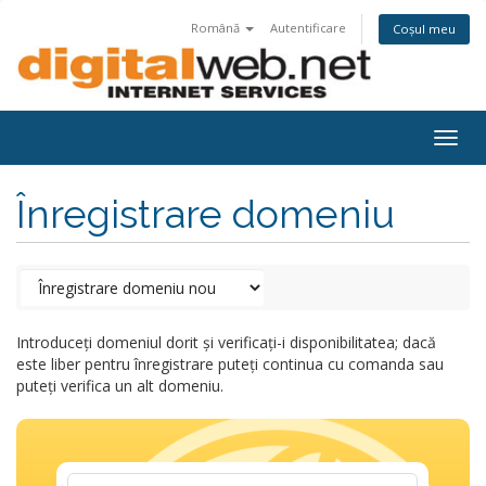
Română
Autentificare
Coșul meu
Togg
navig
Înregistrare domeniu
Introduceți domeniul dorit și verificați-i disponibilitatea; dacă
este liber pentru înregistrare puteți continua cu comanda sau
puteți verifica un alt domeniu.