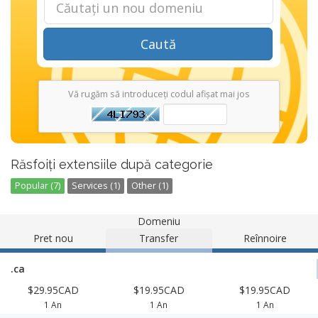
Caută
Vă rugăm să introduceți codul afișat mai jos
Răsfoiți extensiile după categorie
Popular (7)
Services (1)
Other (1)
Domeniu
Pret nou
Transfer
Reînnoire
.ca
$29.95CAD
$19.95CAD
$19.95CAD
1 An
1 An
1 An