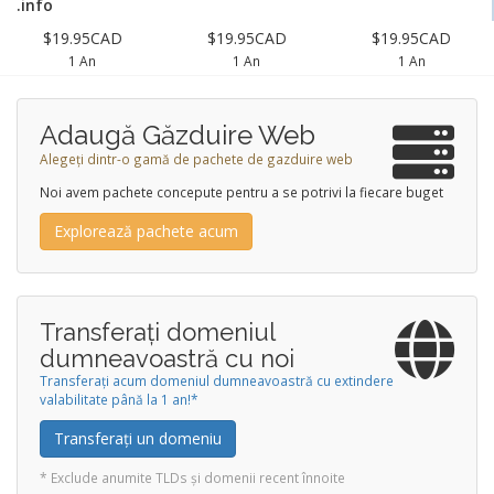
.info
$19.95CAD
$19.95CAD
$19.95CAD
1 An
1 An
1 An
Adaugă Găzduire Web
Alegeți dintr-o gamă de pachete de gazduire web
Noi avem pachete concepute pentru a se potrivi la fiecare buget
Explorează pachete acum
Transferați domeniul
dumneavoastră cu noi
Transferați acum domeniul dumneavoastră cu extindere
valabilitate până la 1 an!*
Transferați un domeniu
* Exclude anumite TLDs și domenii recent înnoite