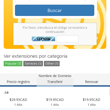
Buscar
Por favor, introduzca el código se muestra a
continuación
Ver extensiones por categoría
Popular (7)
Services (1)
Other (1)
Nombre de Dominio
Precio registro
Transferir
Renovar
.ca
$29.95CAD
$19.95CAD
$19.95CAD
1 Año
1 Año
1 Año