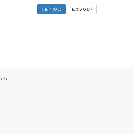
איפוס סיסמה
זכויות יוצרים © 2026 DigitalWeb Internet Services כל הזכויות שמורות.