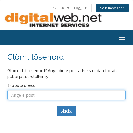
Svenska
Logga in
Se kundvagnen
Togg
navig
Glömt lösenord
Glömt ditt lösenord? Ange din e-postadress nedan för att
påbörja återställning.
E-postadress
Skicka