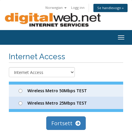
Norwegian
Logg inn
Se handlevogn »
Togg
navig
Internet Access
Wireless Metro 50Mbps TEST
Wireless Metro 25Mbps TEST
Fortsett