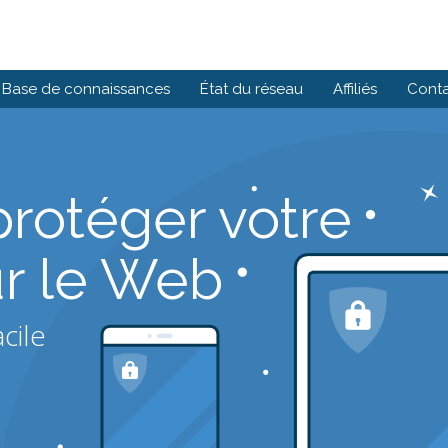
Base de connaissances
État du réseau
Affiliés
Cont
protéger votre
ur le Web
cile