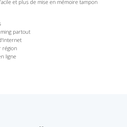
 facile et plus de mise en mémoire tampon
s
aming partout
'Internet
r région
n ligne