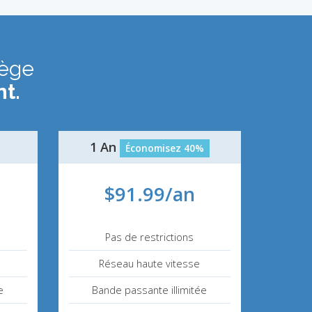
tège
t.
1 An
Économisez 40%
$91.99/an
Pas de restrictions
Réseau haute vitesse
e
Bande passante illimitée