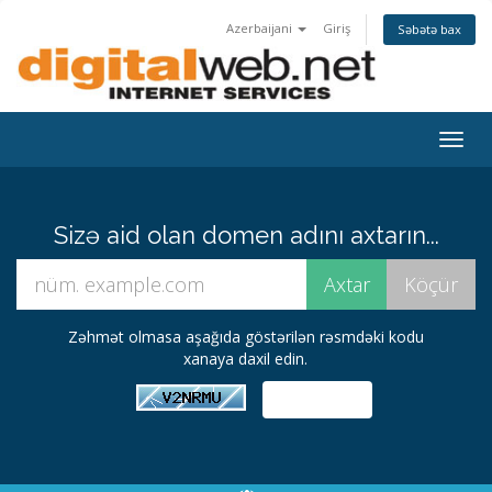
Azerbaijani
Giriş
Səbətə bax
Togg
navig
Sizə aid olan domen adını axtarın...
Zəhmət olmasa aşağıda göstərilən rəsmdəki kodu
xanaya daxil edin.