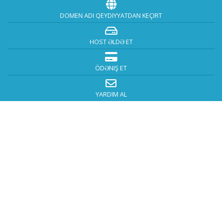
DOMEN ADI QEYDIYYATDAN KEÇIRT
HOST ƏLDƏ ET
ÖDƏNIŞ ET
YARDIM AL