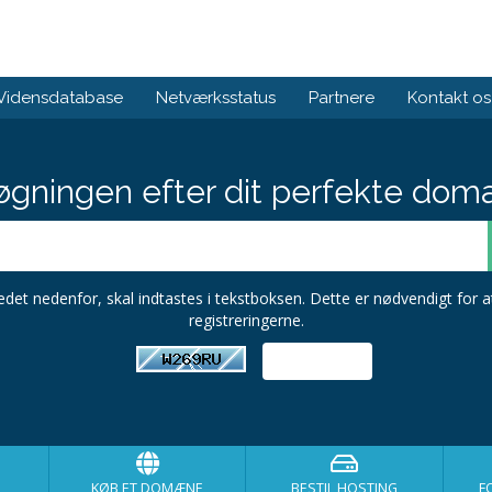
Vidensdatabase
Netværksstatus
Partnere
Kontakt os
gningen efter dit perfekte dom
ledet nedenfor, skal indtastes i tekstboksen. Dette er nødvendigt for a
registreringerne.
KØB ET DOMÆNE
BESTIL HOSTING
F